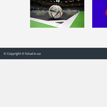
© Copyright © futsal.in.ua