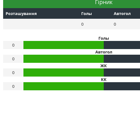
Гірник
Розташування
Голы
Автогол
0
0
Голы
0
Автогол
0
ЖК
0
КК
0