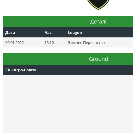
Деталі
Дата
Час
League
09.01.2022
15:10
Зимнее Первенство
Ground
СК «Агро-Союз»