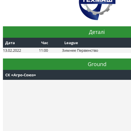
Деталі
Дата
Час
League
13.02.2022
11:00
Зимнее Первенство
Ground
СК «Агро-Союз»