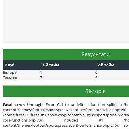
Результати
Клуб
1-й тайм
2-й тайм
Вікторія
1
0
Техмаш
7
6
Вікторія
Fatal error
: Uncaught Error: Call to undefined function split() in /h
content/themes/football/sportspress/event-performance-ta
/home/futsal00/futsal.in.ua/www/wp-content/plugins/sportspress-pro/inc
core-functions.php(80): include() #1 /home/futsal
content/themes/football/sportspress/event-performance.php(246): sp_g