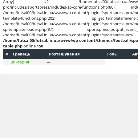
Array) #2 /home/futsal00/futsal.in.ua/www/wp-cont
pro/includes/sportspress/includes/sp-core-functions.php(80): in
/home/futsal00/futsal.in.ua/www/wp-content/plugins/sportspress-pro/inc
template-functions.php(202): sp_get_template('
/home/futsal00/futsal.in.ua/www/wp-content/plugins/sportspress-pro/inc
sp-template-loader.php(87): sportspress_output
/home/futsal00/futsal.in.ua/www/wp-content/plug
/home/futsal00/futsal.in.ua/www/wp-content/themes/football/spo
table.php
on line
150
#
Гравець
Розташування
Голы
Ав
Виктория
—