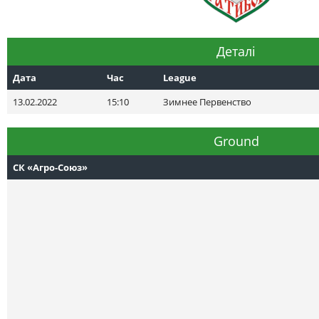
Деталі
Дата
Час
League
13.02.2022
15:10
Зимнее Первенство
Ground
СК «Агро-Союз»