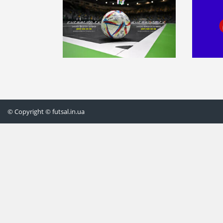
© Copyright © futsal.in.ua