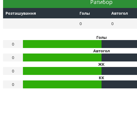
Ратибор
Розташування
Голы
Автогол
0
0
Голы
0
Автогол
0
ЖК
0
КК
0