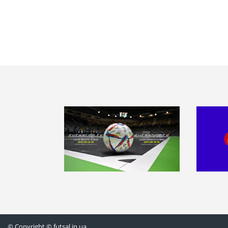
© Copyright © futsal.in.ua