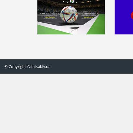
© Copyright © futsal.in.ua