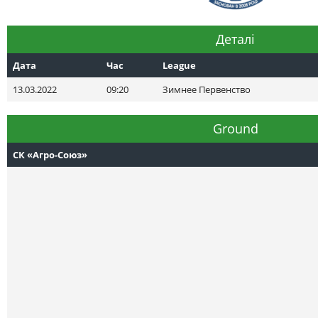
Деталі
Дата
Час
League
13.03.2022
09:20
Зимнее Первенство
Ground
СК «Агро-Союз»