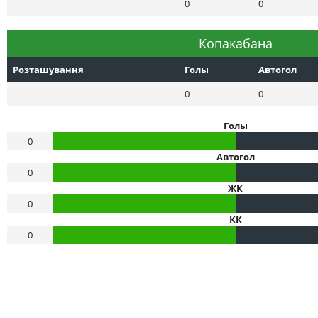
0
0
Копакабана
Розташування
Голы
Автогол
0
0
Голы
0
Автогол
0
ЖК
0
КК
0