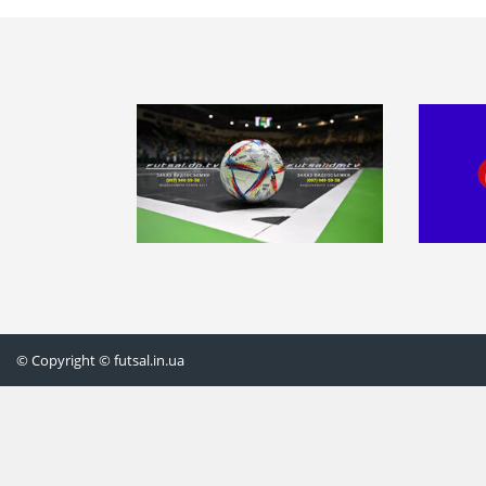
© Copyright © futsal.in.ua