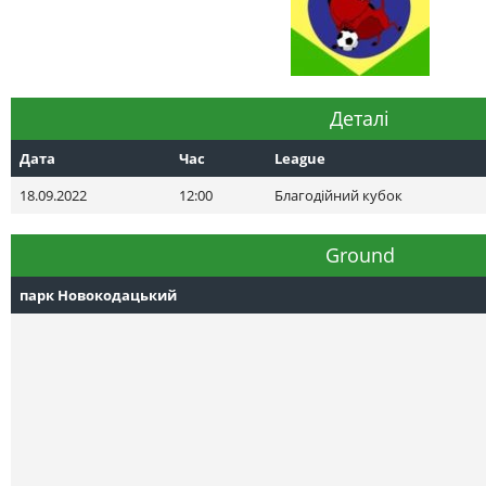
Деталі
Дата
Час
League
18.09.2022
12:00
Благодiйний кубок
Ground
парк Новокодацький