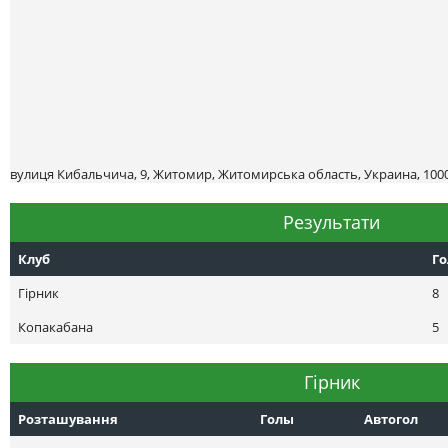
вулиця Кибальчича, 9, Житомир, Житомирська область, Украина, 100
Результати
Клуб
Г
Гірник
8
Копакабана
5
Гірник
Розташування
Голы
Автогол