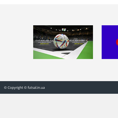
© Copyright © futsal.in.ua