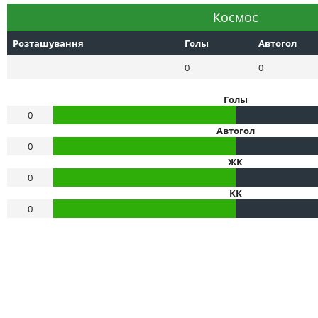
Космос
Розташування
Голы
Автогол
0
0
Голы
0
Автогол
0
ЖК
0
КК
0