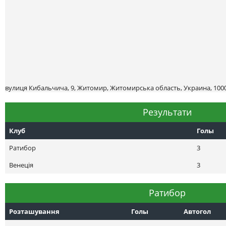
вулиця Кибальчича, 9, Житомир, Житомирська область, Украина, 100
Результати
Клуб
Голы
Ратибор
3
Венеція
3
Ратибор
Розташування
Голы
Автогол