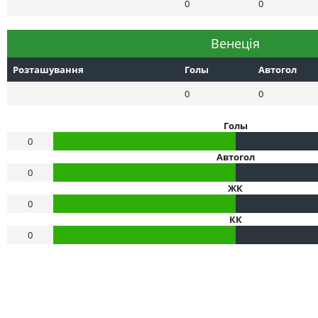
0
0
Венеція
Розташування
Голы
Автогол
0
0
Голы
0
Автогол
0
ЖК
0
КК
0