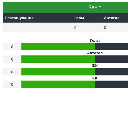
Зеніт
Розташування
Голы
Автогол
0
0
Голы
0
Автогол
0
ЖК
0
КК
0