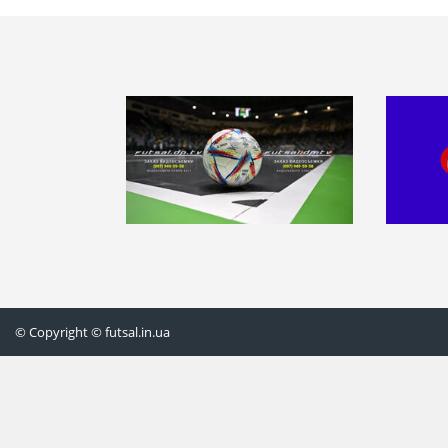
© Copyright © futsal.in.ua