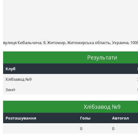
вулиця Кибальчича, 9, Житомир, Житомирська область, Украина, 100
Результати
Клуб
Хлібзавод №9
Зеніт
Хлібзавод №9
Розташування
Голы
Автогол
0
0