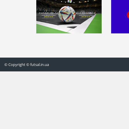
© Copyright © futsal.in.ua