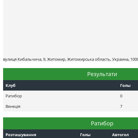
вулиця Кибальчича, 9, Житомир, Житомирська область, Украина, 100
Результати
Клуб
Голы
Ратибор
0
Венеція
7
Ратибор
Розташування
Голы
Автогол