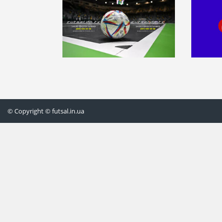
© Copyright © futsal.in.ua