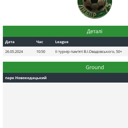
Деталі
Дата
Час
League
26.05.2024
10:50
II турнір пам’яті В.І.Овадовського, 50+
Ground
парк Новокодацький