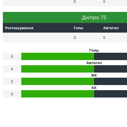
0
0
Днiпро 75
Розташування
Голы
Автогол
0
0
Голы
0
Автогол
0
ЖК
0
КК
0