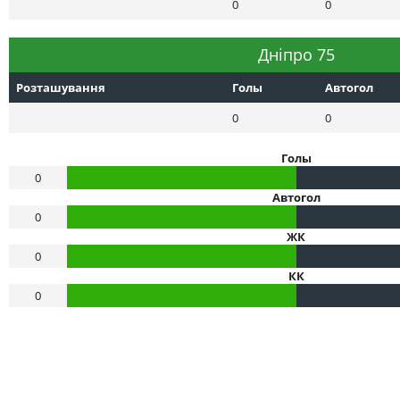
0
0
Днiпро 75
Розташування
Голы
Автогол
0
0
Голы
0
Автогол
0
ЖК
0
КК
0