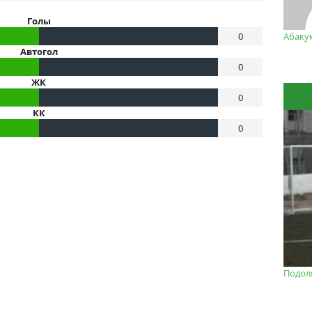
Голы
0
Абаку
Автогол
0
ЖК
0
КК
0
Подол