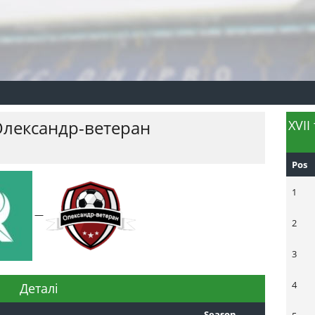
лександр-ветеран
XVII
Pos
1
—
2
3
4
Деталі
Season