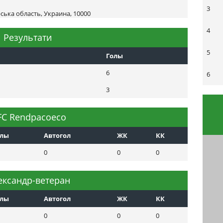
3
ька область, Украина, 10000
4
Результати
5
Голы
6
6
3
C Rendpacoeco
олы
Автогол
ЖК
КК
0
0
0
ександр-ветеран
олы
Автогол
ЖК
КК
0
0
0