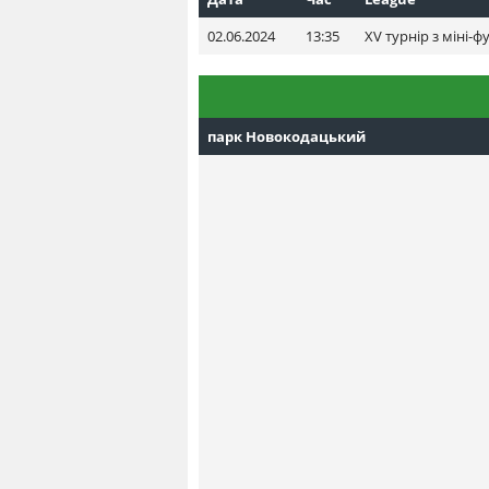
02.06.2024
13:35
XV турнір з міні-ф
парк Новокодацький