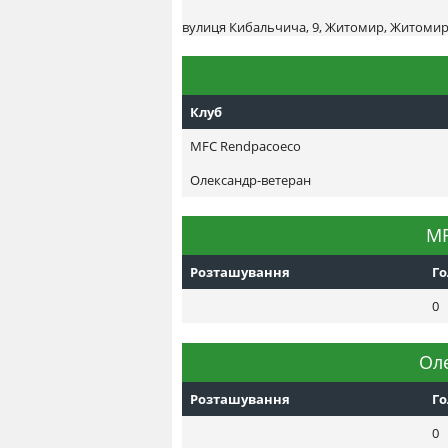
вулиця Кибальчича, 9, Житомир, Житомирс
Клуб
MFC Rendpacoeco
Олександр-ветеран
MF
Розташування
Г
0
Ол
Розташування
Г
0