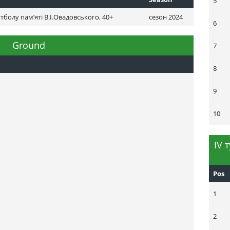
5
утболу пам’яті В.І.Овадовського, 40+
сезон 2024
6
Ground
7
8
9
10
ІV 
Pos
1
2