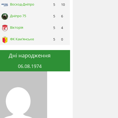
Восход-Днiпро
5
10
Днiпро 75
5
6
Вікторія
5
4
ФК Кам’янське
5
0
Дні народження
06.08.1974