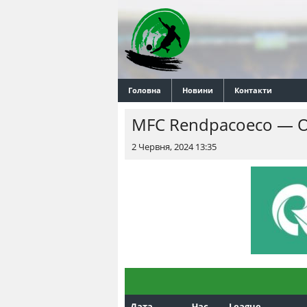
Головна
Новини
Контакти
MFC Rendpacoeco — О
2 Червня, 2024 13:35
Дата
Час
League