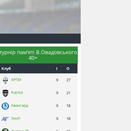
 турнір пам’яті В.Овадовського
40+
Клуб
I
О
АРПИ
9
27
Patriot
9
21
Авангард
9
18
Зеніт
9
18