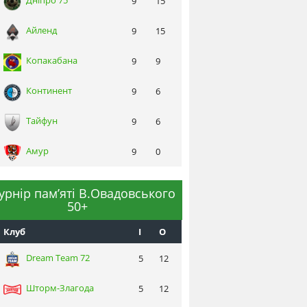
Днiпро 75
9
15
Айленд
9
15
Копакабана
9
9
Континент
9
6
Тайфун
9
6
Амур
9
0
турнір пам’яті В.Овадовського
50+
Клуб
I
О
Dream Team 72
5
12
Шторм-Злагода
5
12