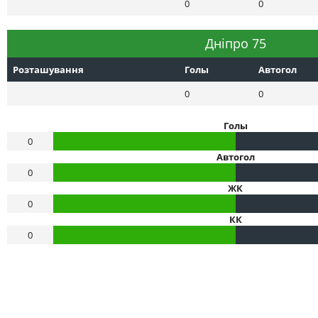
0
0
Днiпро 75
Розташування
Голы
Автогол
0
0
Голы
0
Автогол
0
ЖК
0
КК
0