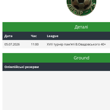
Деталі
Дата
Час
League
05.07.2026
11:00
XVII турнір пам’яті В.Овадовського 40+
Ground
Олімпійські резерви