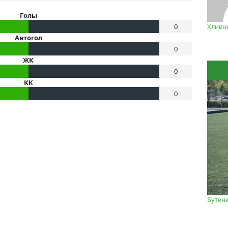
Голы
0
Хливн
Автогол
0
ЖК
0
КК
0
Бутен