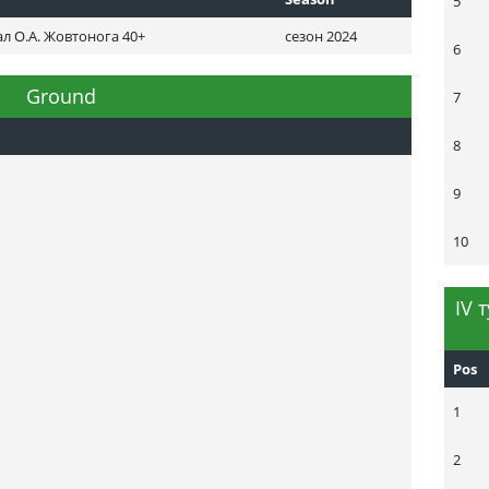
5
л О.А. Жовтонога 40+
сезон 2024
6
Ground
7
8
9
10
ІV 
Pos
1
2