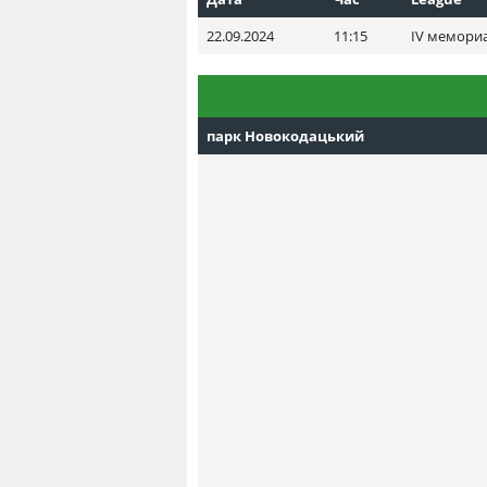
22.09.2024
11:15
IV мемориа
парк Новокодацький