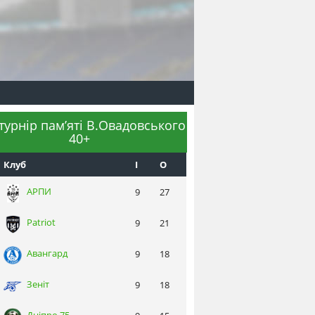
 турнір пам’яті В.Овадовського
40+
Клуб
I
О
АРПИ
9
27
Patriot
9
21
Авангард
9
18
Зеніт
9
18