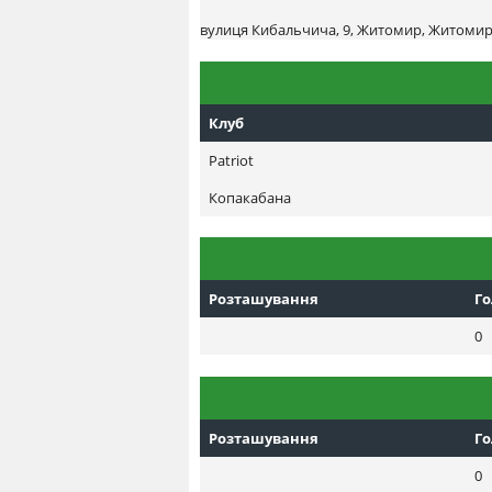
вулиця Кибальчича, 9, Житомир, Житомирс
Клуб
Patriot
Копакабана
Розташування
Г
0
Розташування
Г
0