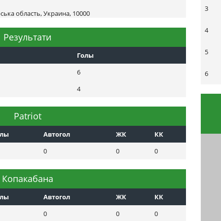
3
ька область, Украина, 10000
4
Результати
5
Голы
6
6
4
Patriot
олы
Автогол
ЖК
КК
0
0
0
Копакабана
олы
Автогол
ЖК
КК
0
0
0