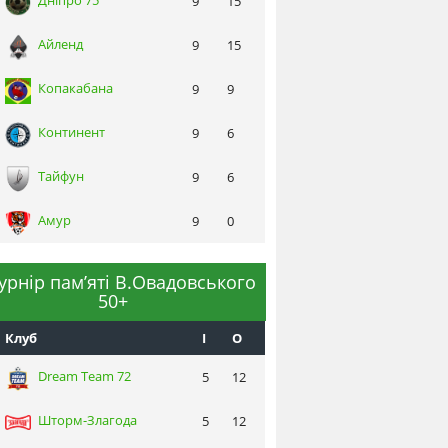
Днiпро 75
9
15
Айленд
9
15
Копакабана
9
9
Континент
9
6
Тайфун
9
6
Амур
9
0
турнір пам’яті В.Овадовського
50+
Клуб
I
О
Dream Team 72
5
12
Шторм-Злагода
5
12