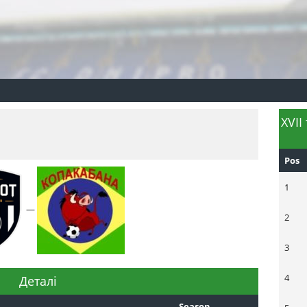
XVII
Pos
1
—
2
3
4
Деталі
Season