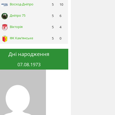
Восход-Днiпро
5
10
Днiпро 75
5
6
Вікторія
5
4
ФК Кам’янське
5
0
Дні народження
07.08.1973