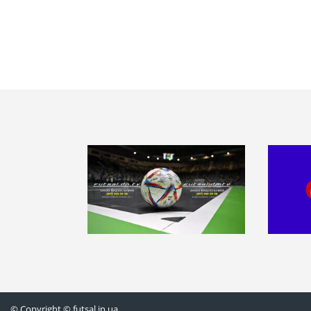
© Copyright © futsal.in.ua