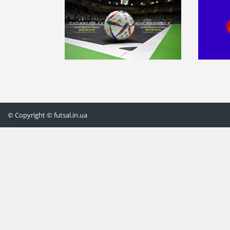
© Copyright © futsal.in.ua