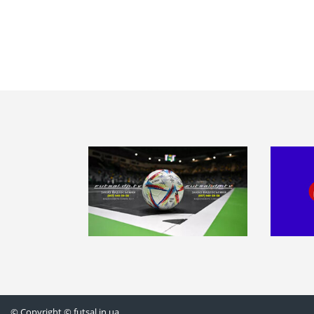
© Copyright © futsal.in.ua