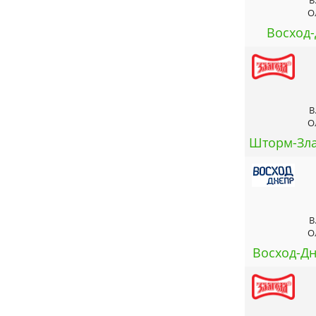
В
О
Восход-
В
О
Шторм-Зла
В
О
Восход-Дн