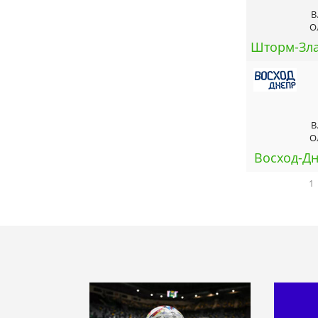
В
О
Шторм-Зла
В
О
Восход-Дн
1