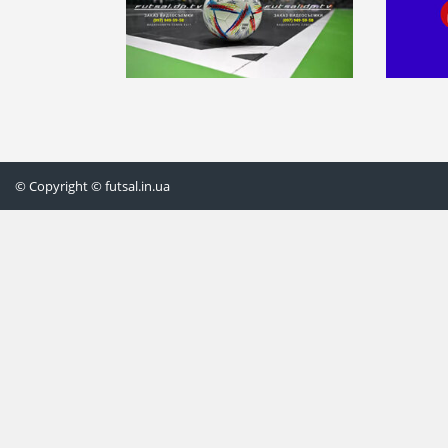
© Copyright © futsal.in.ua